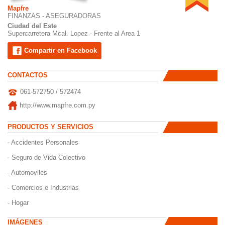
Mapfre
FINANZAS - ASEGURADORAS
Ciudad del Este
Supercarretera Mcal. Lopez - Frente al Area 1
Compartir en Facebook
CONTACTOS
061-572750 / 572474
http://www.mapfre.com.py
PRODUCTOS Y SERVICIOS
-
Accidentes
Personales
-
Seguro
de Vida
Colectivo
-
Automoviles
-
Comercios
e
Industrias
-
Hogar
IMÁGENES