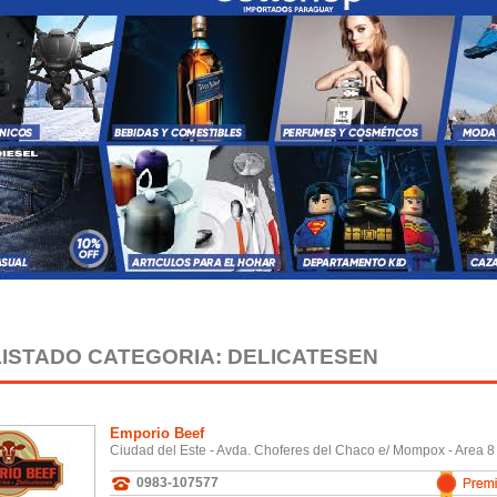
LISTADO CATEGORIA: DELICATESEN
Emporio Beef
Ciudad del Este - Avda. Choferes del Chaco e/ Mompox - Area 
0983-107577