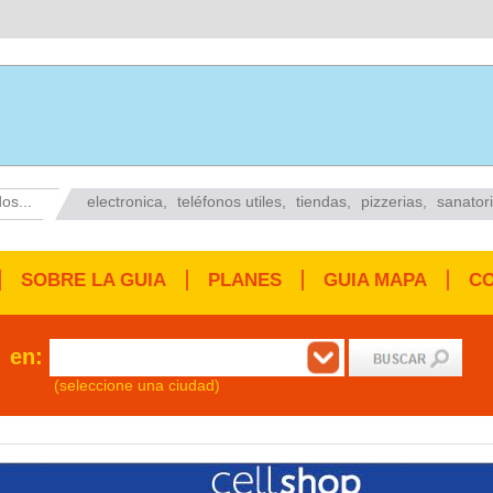
os...
electronica
,
teléfonos utiles
,
tiendas
,
pizzerias
,
sanator
SOBRE LA GUIA
PLANES
GUIA MAPA
C
en:
(seleccione una ciudad)