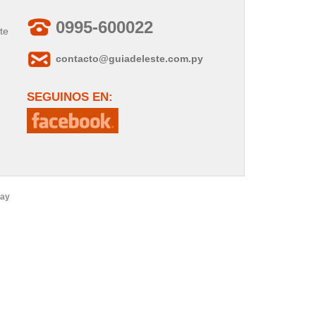
0995-600022
te
contacto@guiadeleste.com.py
SEGUINOS EN:
uay