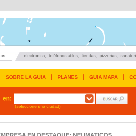
os...
electronica
,
teléfonos utiles
,
tiendas
,
pizzerias
,
sanator
SOBRE LA GUIA
PLANES
GUIA MAPA
C
en:
(seleccione una ciudad)
EMPRESA EN DESTAQUE: NEUMATICOS