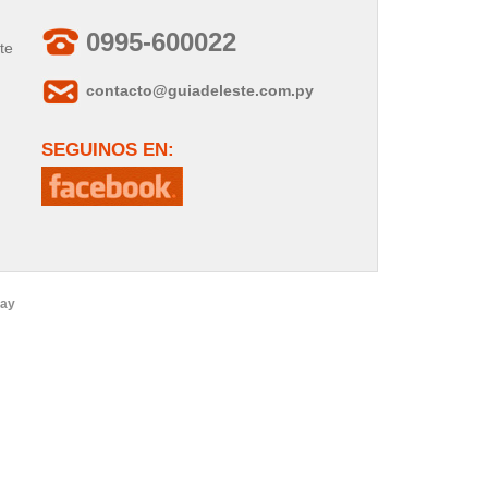
0995-600022
te
contacto@guiadeleste.com.py
SEGUINOS EN:
uay