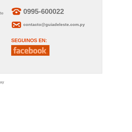
0995-600022
te
contacto@guiadeleste.com.py
SEGUINOS EN:
uay