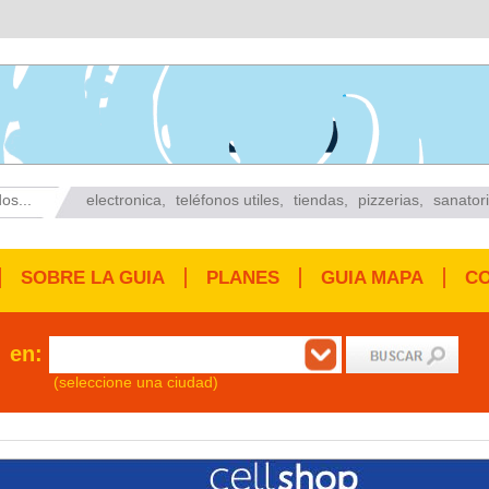
os...
electronica
,
teléfonos utiles
,
tiendas
,
pizzerias
,
sanator
SOBRE LA GUIA
PLANES
GUIA MAPA
C
en:
(seleccione una ciudad)