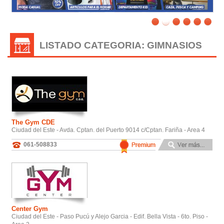
LISTADO CATEGORIA: GIMNASIOS
The Gym CDE
Ciudad del Este - Avda. Cptan. del Puerto 9014 c/Cptan. Fariña - Area 4
061-508833
Center Gym
Ciudad del Este - Paso Pucú y Alejo Garcia - Edif. Bella Vista - 6to. Piso -