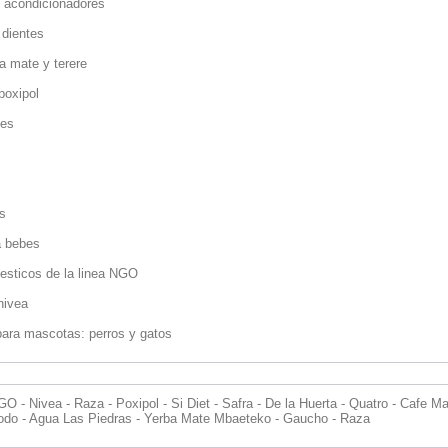
 acondicionadores
 dientes
a mate y terere
poxipol
tes
s
a bebes
esticos de la linea NGO
nivea
para mascotas: perros y gatos
GO - Nivea - Raza - Poxipol - Si Diet - Safra - De la Huerta - Quatro - Cafe Mart
odo - Agua Las Piedras - Yerba Mate Mbaeteko - Gaucho - Raza