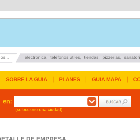
os...
electronica
,
teléfonos utiles
,
tiendas
,
pizzerias
,
sanator
SOBRE LA GUIA
PLANES
GUIA MAPA
C
en:
(seleccione una ciudad)
DETALLE DE EMPRESA