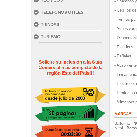
TECNICOS
- Shampoo y
- Cepillos de
TELEFONOS UTILES
- Termos par
TIENDAS
- Adhesivos 
TURISMO
- Desodoran
- Plasticos
- Pañales
Solicite su inclusión a la Guía
- Absorvente
Comercial más completa de la
región Este del País!!!
- Lineas par
- Electrodom
- Productos 
- Alimentos 
MARCAS
Ballerina - N
Mimi - Barat