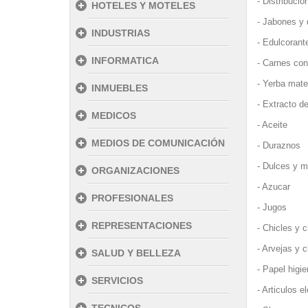
- Distribuci
HOTELES Y MOTELES
- Jabones y 
INDUSTRIAS
- Edulcorant
INFORMATICA
- Carnes co
- Yerba mat
INMUEBLES
- Extracto d
MEDICOS
- Aceite
MEDIOS DE COMUNICACIÓN
- Duraznos
- Dulces y 
ORGANIZACIONES
- Azucar
PROFESIONALES
- Jugos
REPRESENTACIONES
- Chicles y 
- Arvejas y 
SALUD Y BELLEZA
- Papel higi
SERVICIOS
- Articulos e