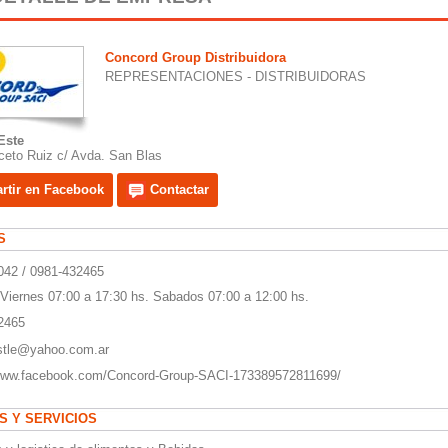
Concord Group Distribuidora
REPRESENTACIONES - DISTRIBUIDORAS
Este
ceto Ruiz c/ Avda. San Blas
tir en Facebook
Contactar
S
42 / 0981-432465
Viernes 07:00 a 17:30 hs. Sabados 07:00 a 12:00 hs.
2465
stle@yahoo.com.ar
/www.facebook.com/Concord-Group-SACI-173389572811699/
 Y SERVICIOS