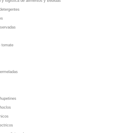
on y logistica de alimentos y Bebidas
detergentes
es
nservadas
e
e tomate
mermeladas
chupetines
choclos
enicos
lectricos