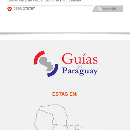
Ciudad del Este - Avda. San José km 5 y medio
0993-278797
ESTAS EN: