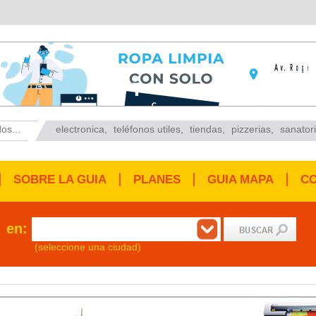
os...
electronica
,
teléfonos utiles
,
tiendas
,
pizzerias
,
sanator
SOBRE LA GUIA
PLANES
GUIA MAPA
C
en:
(seleccione una ciudad)