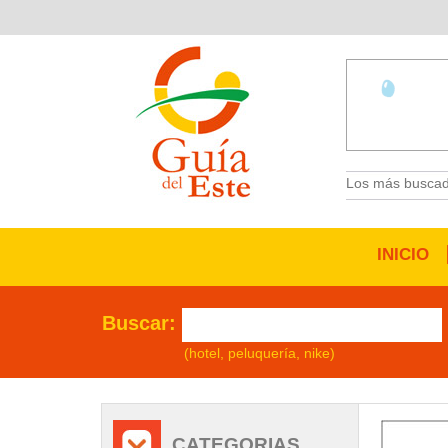
Los más buscad
INICIO
Buscar:
(hotel, peluquería, nike)
/
CATEGORIAS