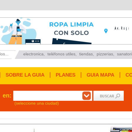
os...
electronica
,
teléfonos utiles
,
tiendas
,
pizzerias
,
sanator
SOBRE LA GUIA
PLANES
GUIA MAPA
C
en:
(seleccione una ciudad)