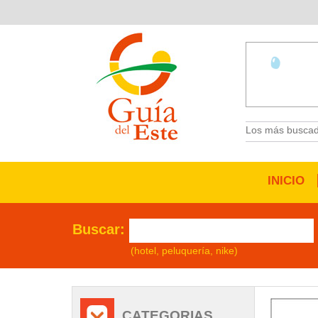
Los más buscad
INICIO
Buscar:
(hotel, peluquería, nike)
/
CATEGORIAS