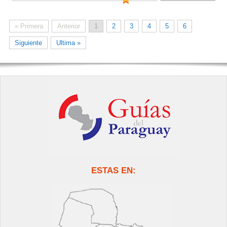
« Primera
Anterior
1
2
3
4
5
6
Siguiente
Ultima »
ESTAS EN: