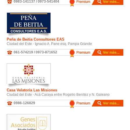
0983-141137 / 0973-541404
Peña de Beitia Consultores EAS
Ciudad del Este - Ignacio A. Pane esq. Pampa Grande
061-574219 / 0973-871652
Casa Velatoria Las Misiones
Ciudad del Este - Acá Caraya entre Rogelio Benitez y N. Galeano
0986-126829