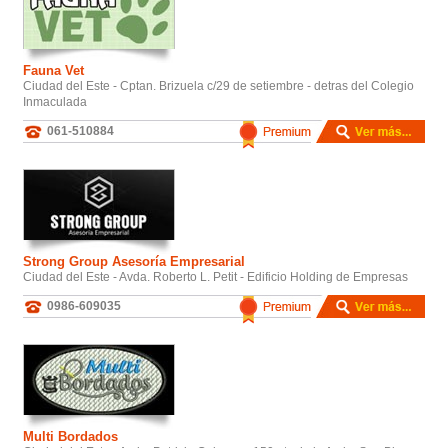
Fauna Vet
Ciudad del Este - Cptan. Brizuela c/29 de setiembre - detras del Colegio
Inmaculada
061-510884
Strong Group Asesoría Empresarial
Ciudad del Este - Avda. Roberto L. Petit - Edificio Holding de Empresas
0986-609035
Multi Bordados